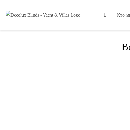
Кто 
В