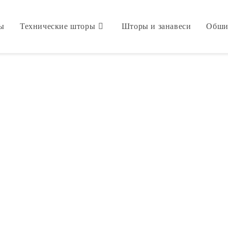
мы
Технические шторы
Шторы и занавеси
Обши
Decoluxblinds
Кто мы?